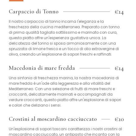
€14
Carpaccio di Tonno
Il nostro carpaccio di tonno incarna l'eleganza e la
freschezza della cucina mediterranea. Preparato con tonno
di prima qualità tagliato sottilissimo e marinato con cura,
questo piatto offre un'esperienza gustativa unica. La
delicatezza del tonno si sposa armoniosamente con una
spruzzata di limone fresco e un tocco di olio extravergine di
oliva, creando un'esplosione di sapori freschi e raffinati.
€14
Macedonia di mare fredda
Una sinfonia di freschezza marina, la nostra macedonia di
mare fredda è un'ode alla leggerezza e alla vitalità del
Mediterraneo. Con una selezione di frutti di mare freschi e
croccanti, delicatamente marinati e accompagnati da
verdure croccanti, questo piatto offre un'esplosione di sapori
e colori che deliziano i sensi.
€10
Crostini al moscardino cacciuccato
Un'esplosione di sapori toscani caratterizza i nostri crostini al
moscardino cacciuccato, un antipasto che incanta con la